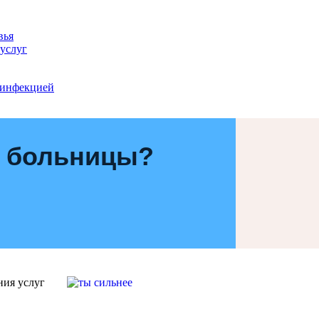
вья
 услуг
 инфекцией
 больницы?
ния услуг