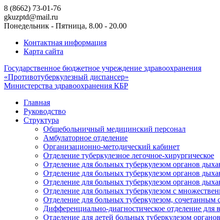
8 (8662) 73-01-76
gkuzptd@mail.ru
Понедельник - Пятница, 8.00 - 20.00
Контактная информация
Карта сайта
Государственное бюджетное учреждение здравоохранения
«Противотуберкулезный диспансер»
Министерства здравоохранения КБР
Главная
Руководство
Структура
Общебольничный медицинский персонал
Амбулаторное отделение
Организационно-методический кабинет
Отделение туберкулезное легочное-хирургическое
Отделение для больных туберкулезом органов дых
Отделение для больных туберкулезом органов дых
Отделение для больных туберкулезом органов дых
Отделение для больных туберкулезом с множествен
Отделение для больных туберкулезом, сочетанным
Дифференциально-диагностическое отделение для 
Отделение для детей больных туберкулезом органо