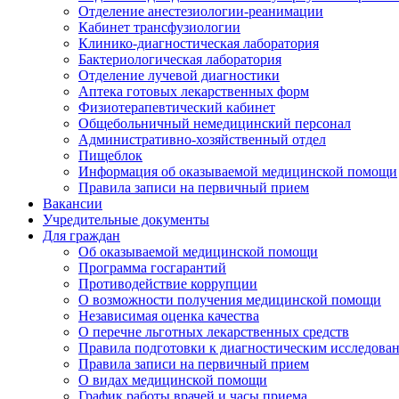
Отделение анестезиологии-реанимации
Кабинет трансфузиологии
Клинико-диагностическая лаборатория
Бактериологическая лаборатория
Отделение лучевой диагностики
Аптека готовых лекарственных форм
Физиотерапевтический кабинет
Общебольничный немедицинский персонал
Административно-хозяйственный отдел
Пищеблок
Информация об оказываемой медицинской помощи
Правила записи на первичный прием
Вакансии
Учредительные документы
Для граждан
Об оказываемой медицинской помощи
Программа госгарантий
Противодействие коррупции
О возможности получения медицинской помощи
Независимая оценка качества
О перечне льготных лекарственных средств
Правила подготовки к диагностическим исследова
Правила записи на первичный прием
О видах медицинской помощи
График работы врачей и часы приема