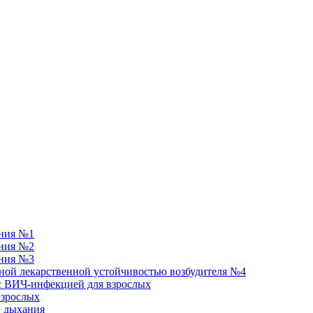
ания №1
ания №2
ания №3
ной лекарственной устойчивостью возбудителя №4
 с ВИЧ-инфекцией для взрослых
взрослых
в дыхания